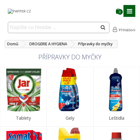
0
Přihlášení
Domů
DROGERIE A HYGIENA
Přípravky do myčky
PŘÍPRAVKY DO MYČKY
Tablety
Gely
Leštidla