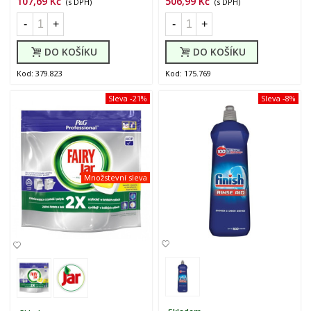
107,69 Kč
506,99 Kč
(s DPH)
(s DPH)
-
+
-
+
DO KOŠÍKU
DO KOŠÍKU
Kod: 379.823
Kod: 175.769
Sleva
-21%
Sleva
-8%
Množstevní sleva