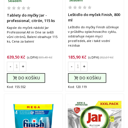
Skladem
Skladem
Leštidlo do myček Finish, 800
Tablety do myčky Jar -
ml
professional, citrón, 115 ks
Leštidlo do myčky Finish účinkuje
Kapsle do myček nádobí Jar
v průběhu oplachovacího cyklu,
Professional All in One se svěží
odstraňuje nejen mycí
vůní citrónů, Balení obsahuje 115
prostředek, ale i také vodní
ks, Cena za balení
rezidua
639,50 Kč
185,90 Kč
(s DPH)
809,49 Kč
(s DPH)
202,07 Kč
-
+
-
+
DO KOŠÍKU
DO KOŠÍKU
Kod: 155.552
Kod: 120.119