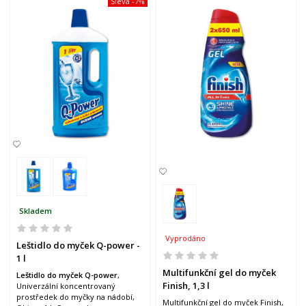
Sleva
-7%
Skladem
Vyprodáno
Leštidlo do myček Q-power -
1 l
Multifunkční gel do myček
Leštidlo do myček Q-power
,
Finish, 1,3 l
Univerzální koncentrovaný
prostředek do myčky na nádobí,
Multifunkční gel do myček Finish,