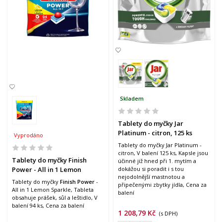
Skladem
Tablety do myčky Jar
Platinum - citron, 125 ks
Vyprodáno
Tablety do myčky Jar Platinum -
citron, V balení 125 ks, Kapsle jsou
Tablety do myčky Finish
účinné již hned při 1. mytím a
Power - All in 1 Lemon
dokážou si poradit i s tou
nejodolnější mastnotou a
Sparkle, 94 ks
Tablety do myčky
Finish Power
-
připečenými zbytky jídla, Cena za
All in 1 Lemon Sparkle, Tableta
balení
obsahuje prášek, sůl a leštidlo, V
balení 94 ks, Cena za balení
1 208,79 Kč
(s DPH)