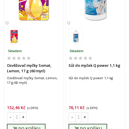
Skladem
Skladem
Osvěžovač myčky Somat,
Sůl do myček Q power 1,1 kg
Lemon, 17 g (60 mytí)
Osvěžovač myčky Somat, Lemon,
Sůl do myček Q power 1,1 kg
17 g (60 mytí)
152,46 Kč
76,11 Kč
(s DPH)
(s DPH)
-
+
-
+
DO KOŠÍKU
DO KOŠÍKU