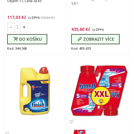
Objem 1 l, Cena za ks
1,3 l
117,03 Kč
(s DPH)
125,84 Kč
-
+
435,60 Kč
(s DPH)
DO KOŠÍKU
ZOBRAZIT VÍCE
Kod: 344.568
Kod: 409.633