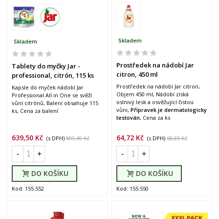
Skladem
Skladem
Prostředek na nádobí Jar
Tablety do myčky Jar -
citron, 450 ml
professional, citrón, 115 ks
Prostředek na nádobí Jar citron,
Kapsle do myček nádobí Jar
Objem 450 ml, Nádobí získá
Professional All in One se svěží
oslnivý lesk a osvěžující čistou
vůní citrónů, Balení obsahuje 115
vůni,
Přípravek je dermatologicky
ks, Cena za balení
testován
, Cena za ks
639,50 Kč
64,72 Kč
(s DPH)
809,49 Kč
(s DPH)
68,85 Kč
-
+
-
+
DO KOŠÍKU
DO KOŠÍKU
Kod: 155.552
Kod: 155.550