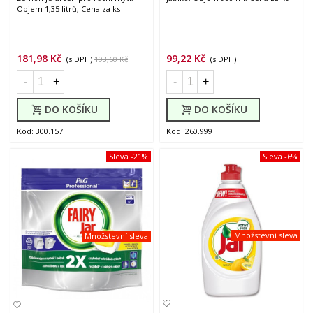
Objem 1,35 litrů, Cena za ks
181,98 Kč
99,22 Kč
(s DPH)
193,60 Kč
(s DPH)
-
+
-
+
DO KOŠÍKU
DO KOŠÍKU
Kod: 300.157
Kod: 260.999
Sleva
-21%
Sleva
-6%
Množstevní sleva
Množstevní sleva