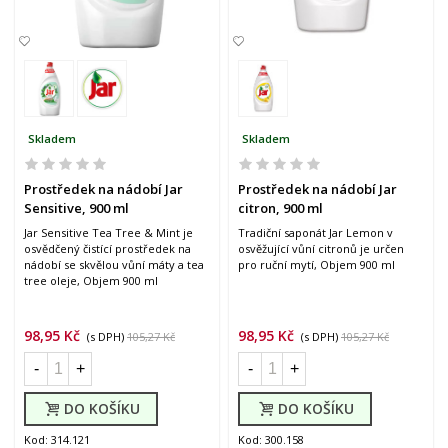
Skladem
Skladem
Prostředek na nádobí Jar
Prostředek na nádobí Jar
Sensitive, 900 ml
citron, 900 ml
Jar Sensitive Tea Tree & Mint je
Tradiční saponát Jar Lemon v
osvědčený čistící prostředek na
osvěžující vůní citronů je určen
nádobí se skvělou vůní máty a tea
pro ruční mytí, Objem 900 ml
tree oleje, Objem 900 ml
98,95 Kč
98,95 Kč
(s DPH)
105,27 Kč
(s DPH)
105,27 Kč
-
+
-
+
DO KOŠÍKU
DO KOŠÍKU
Kod: 314.121
Kod: 300.158