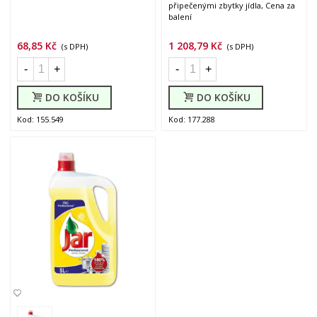
připečenými zbytky jídla, Cena za
balení
68,85 Kč
1 208,79 Kč
(s DPH)
(s DPH)
-
+
-
+
DO KOŠÍKU
DO KOŠÍKU
Kod: 155.549
Kod: 177.288