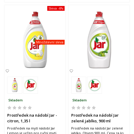
Sleva
-6%
Množstevní sleva
Skladem
Skladem
Prostředek na nádobí Jar -
Prostředek na nádobí Jar
citron, 1,35 l
zelené jablko, 900 ml
Prostředek na mytí nádobí Jar
Prostředek na nádobí Jar zelené
Lemon je určen pro ruční mytí,
jablko, Objem 900 ml, Cena za ks