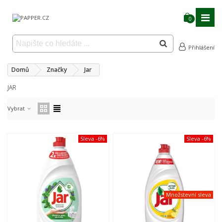
0
Přihlášení
Domů
Značky
Jar
JAR
Vybrat
Sleva
-6%
Sleva
-6%
Množstevní sleva