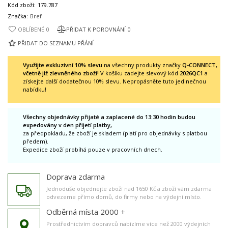
Kód zboží:
179.787
Značka:
Bref
OBLÍBENÉ
0
PŘIDAT K POROVNÁNÍ
0
PŘIDAT DO SEZNAMU PŘÁNÍ
Využijte exkluzivní 10% slevu
na všechny produkty značky
Q-CONNECT,
včetně již zlevněného zboží!
V košíku zadejte slevový kód
2026QC1
a
získejte další dodatečnou 10% slevu. Nepropásněte tuto jedinečnou
nabídku!
Všechny objednávky přijaté a zaplacené do 13:30 hodin budou
expedovány v den přijetí platby,
za předpokladu, že zboží je skladem (platí pro objednávky s platbou
předem).
Expedice zboží probíhá pouze v pracovních dnech.
Doprava zdarma
Jednoduše objednejte zboží nad 1650 Kč a zboží vám zdarma
odvezeme přímo domů, do firmy nebo na výdejní místo.
Odběrná místa 2000 +
Prostřednictvím dopravců nabízíme více než 2000 výdejních