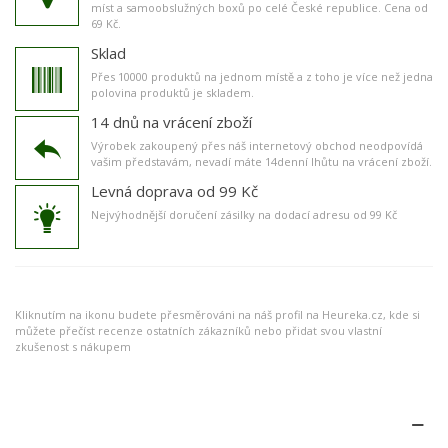
míst a samoobslužných boxů po celé České republice. Cena od
69 Kč.
Sklad
Přes 10000 produktů na jednom místě a z toho je více než jedna
polovina produktů je skladem.
14 dnů na vrácení zboží
Výrobek zakoupený přes náš internetový obchod neodpovídá
vašim představám, nevadí máte 14denní lhůtu na vrácení zboží.
Levná doprava od 99 Kč
Nejvýhodnější doručení zásilky na dodací adresu od 99 Kč
Kliknutím na ikonu budete přesměrováni na náš profil na Heureka.cz, kde si
můžete přečíst recenze ostatních zákazníků nebo přidat svou vlastní
zkušenost s nákupem
Popis