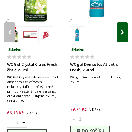
Skladem
Skladem
WC Gel Crystal Citrus Fresh
WC gel Domestos Atlantic
čistič 750ml
Fresh, 750 ml
WC Gel Crystal Citrus Fresh,
Gel s
WC gel Domestos Atlantic Fresh,
obsahem perleťových
750 ml
mikrokrystalů, které výborně
přilnou ke stěně toalety a zajistí
efektivní čištění. Objem 750 ml,
Cena za ks
79,74 Kč
(s DPH)
66,13 Kč
(s DPH)
-
+
-
+
DO KOŠÍKU