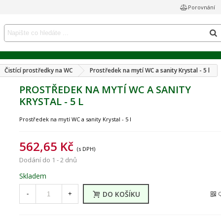
Porovnání
Čistící prostředky na WC
Prostředek na mytí WC a sanity Krystal - 5 l
PROSTŘEDEK NA MYTÍ WC A SANITY
KRYSTAL - 5 L
Prostředek na mytí WC a sanity Krystal - 5 l
562,65 Kč
(s DPH)
Dodání do 1 - 2 dnů
Skladem
DO KOŠÍKU
-
+