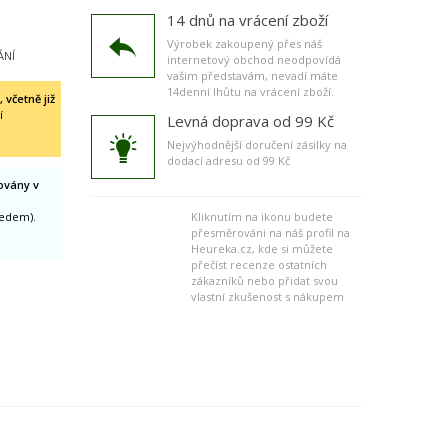
14 dnů na vrácení zboží
Výrobek zakoupený přes náš
ÁNÍ
internetový obchod neodpovídá
vašim představám, nevadí máte
14denní lhůtu na vrácení zboží.
včetně již
í
Levná doprava od 99 Kč
Nejvýhodnější doručení zásilky na
dodací adresu od 99 Kč
ovány v
ředem).
Kliknutím na ikonu budete
přesměrováni na náš profil na
Heureka.cz, kde si můžete
přečíst recenze ostatních
zákazníků nebo přidat svou
vlastní zkušenost s nákupem