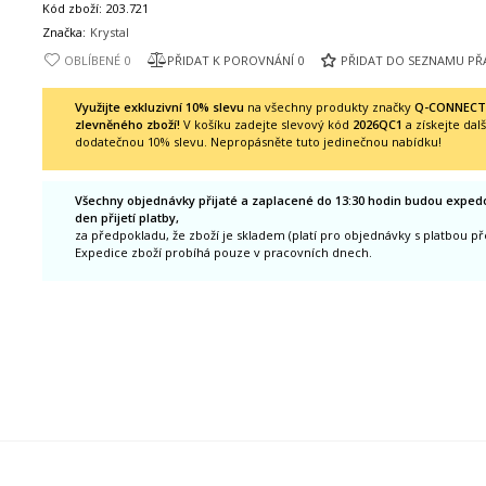
Kód zboží:
203.721
Značka:
Krystal
OBLÍBENÉ
0
PŘIDAT K POROVNÁNÍ
0
PŘIDAT DO SEZNAMU PŘ
Využijte exkluzivní 10% slevu
na všechny produkty značky
Q-CONNECT, 
zlevněného zboží!
V košíku zadejte slevový kód
2026QC1
a získejte dalš
dodatečnou 10% slevu. Nepropásněte tuto jedinečnou nabídku!
Všechny objednávky přijaté a zaplacené do 13:30 hodin budou exped
den přijetí platby,
za předpokladu, že zboží je skladem (platí pro objednávky s platbou p
Expedice zboží probíhá pouze v pracovních dnech.