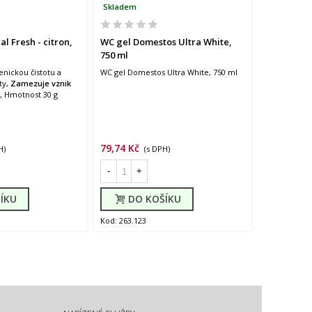
Skladem
Vyprodáno
l Fresh - citron,
WC gel Domestos Ultra White,
Závěsný WC
750 ml
Borovice
enickou čistotu a
WC gel Domestos Ultra White, 750 ml
Závěsný WC g
ty,
Zamezuje vznik
Borovice
, Hmotnost 30 g
79,74 Kč
186,34 Kč
H)
(s DPH)
ZOB
-
+
Kod: 279.515
ÍKU
DO KOŠÍKU
Kod: 263.123