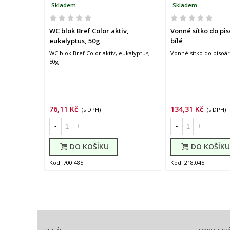
Skladem
Skladem
WC blok Bref Color aktiv,
Vonné sítko do pis
eukalyptus, 50g
bílé
WC blok Bref Color aktiv, eukalyptus,
Vonné sítko do pisoár
50g
76,11 Kč
134,31 Kč
(s DPH)
(s DPH)
-
+
-
+
DO KOŠÍKU
DO KOŠÍKU
Kod: 700.485
Kod: 218.045