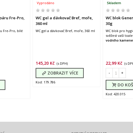
Vyprodáno
Skladem
oáru Fre-Pro,
WC gel a dávkovač Bref, moře,
WC blok Genera
360 ml
30g
u Fre-Pro, bílé
WC gel a dávkovač Bref, moře, 360 ml
WC blok pro hygi
svěžest vaší toale
vodního kamene
145,20 Kč
22,99 Kč
(s DPH)
(s DP
ZOBRAZIT VÍCE
-
+
Kod: 179.786
DO KOŠ
Kod: 420.015