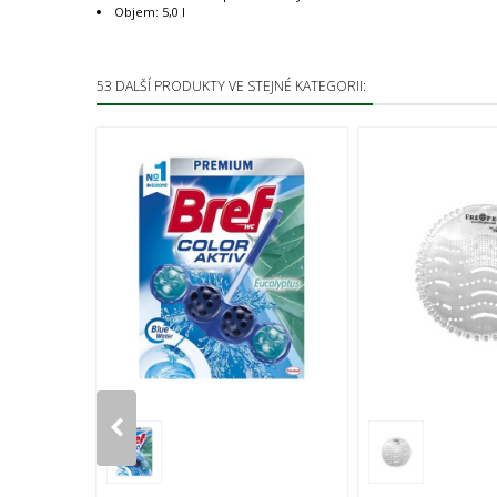
Objem: 5,0 l
53 DALŠÍ PRODUKTY VE STEJNÉ KATEGORII:
PŘIDAT K POROVNÁNÍ
PŘIDAT K 