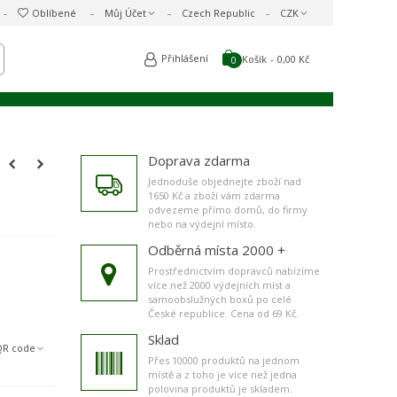
Oblíbené
Můj Účet
Czech Republic
CZK
Přihlášení
Košík
-
0,00 Kč
0
Doprava zdarma
Jednoduše objednejte zboží nad
1650 Kč a zboží vám zdarma
odvezeme přímo domů, do firmy
nebo na výdejní místo.
Odběrná místa 2000 +
Prostřednictvím dopravců nabízíme
více než 2000 výdejních míst a
samoobslužných boxů po celé
České republice. Cena od 69 Kč.
Sklad
QR code
Přes 10000 produktů na jednom
místě a z toho je více než jedna
polovina produktů je skladem.